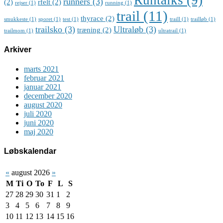
runners
(3)
(2)
rfelt
(2)
rejser
(1)
running
(1)
trail
(11)
thyrace
(2)
smukkeste
(1)
sporet
(1)
test
(1)
traill
(1)
trailløb
(1)
trailsko
(3)
Ultraløb
(3)
træning
(2)
trailmom
(1)
ultratrail
(1)
Arkiver
marts 2021
februar 2021
januar 2021
december 2020
august 2020
juli 2020
juni 2020
maj 2020
Løbskalendar
«
august 2026
»
M
Ti
O
To
F
L
S
27
28
29
30
31
1
2
3
4
5
6
7
8
9
10
11
12
13
14
15
16