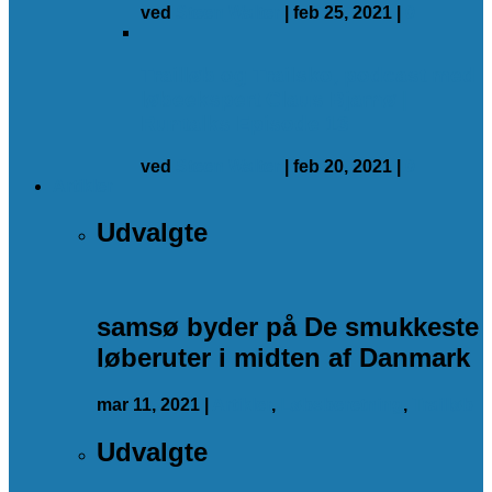
ved
Steen Walter
|
feb 25, 2021
|
0
Trailløb og Trailsko, podcast med
løbeekspert Claus Bjarnø |
Runtalks Episode 13
ved
Steen Walter
|
feb 20, 2021
|
0
Artikler
Udvalgte
samsø byder på De smukkeste
løberuter i midten af Danmark
mar 11, 2021
|
Artikler
,
Løbsberetning
,
Trailløb
Udvalgte