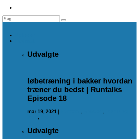
Nyheder
Podcast
Udvalgte
løbetræning i bakker hvordan
træner du bedst | Runtalks
Episode 18
mar 19, 2021
|
Nyheder
,
Podcast
,
Teknik og
Puls
,
Træning
Udvalgte