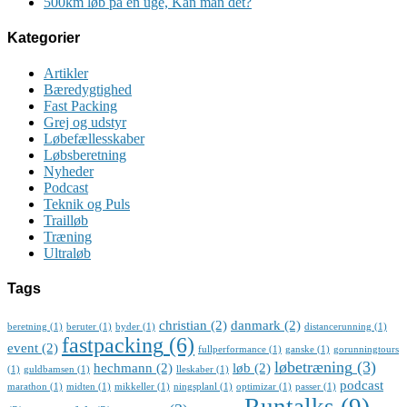
500km løb på en uge, Kan man det?
Kategorier
Artikler
Bæredygtighed
Fast Packing
Grej og udstyr
Løbefællesskaber
Løbsberetning
Nyheder
Podcast
Teknik og Puls
Trailløb
Træning
Ultraløb
Tags
christian
(2)
danmark
(2)
beretning
(1)
beruter
(1)
byder
(1)
distancerunning
(1)
fastpacking
(6)
event
(2)
fullperformance
(1)
ganske
(1)
gorunningtours
løbetræning
(3)
hechmann
(2)
løb
(2)
(1)
guldbamsen
(1)
lleskaber
(1)
podcast
marathon
(1)
midten
(1)
mikkeller
(1)
ningsplanl
(1)
optimizar
(1)
passer
(1)
Runtalks
(9)