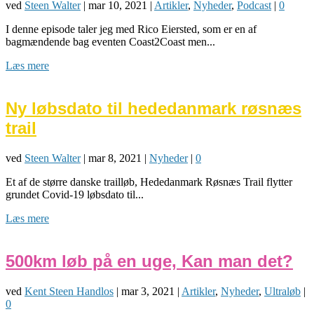
ved
Steen Walter
|
mar 10, 2021
|
Artikler
,
Nyheder
,
Podcast
|
0
I denne episode taler jeg med Rico Eiersted, som er en af
bagmændende bag eventen Coast2Coast men...
Læs mere
Ny løbsdato til hededanmark røsnæs
trail
ved
Steen Walter
|
mar 8, 2021
|
Nyheder
|
0
Et af de større danske trailløb, Hededanmark Røsnæs Trail flytter
grundet Covid-19 løbsdato til...
Læs mere
500km løb på en uge, Kan man det?
ved
Kent Steen Handlos
|
mar 3, 2021
|
Artikler
,
Nyheder
,
Ultraløb
|
0