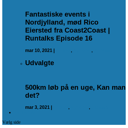
Fantastiske events i
Nordjylland, mød Rico
Eiersted fra Coast2Coast |
Runtalks Episode 16
mar 10, 2021
|
Artikler
,
Nyheder
,
Podcast
Udvalgte
500km løb på en uge, Kan man
det?
mar 3, 2021
|
Artikler
,
Nyheder
,
Ultraløb
Skribenter
Vælg side