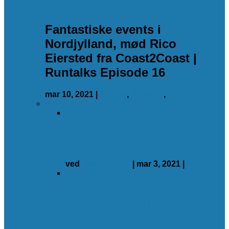
Fantastiske events i
Nordjylland, mød Rico
Eiersted fra Coast2Coast |
Runtalks Episode 16
mar 10, 2021
|
Artikler
,
Nyheder
,
Podcast
Nylig
Ultraløb med Michael Guldbamse
Jeppesen | Runtalks Episode 15
ved
Steen Walter
|
mar 3, 2021
|
0
Klimavenlige trailrejser med
Simon Grimstrup | Runtalks
Episode 14